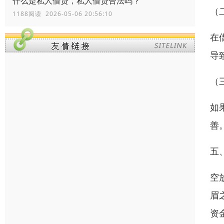
什么是私人借贷，私人借贷合法吗？
（
1188阅读 2026-05-06 20:56:10
在
导
（
如
善
五
空
眉
资