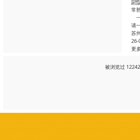
常
一
请
苏
26-
更
被浏览过 122