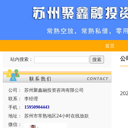
首页
公
站内搜索：
公司：
苏州聚鑫融投资咨询有限公司
20
联系：
李经理
手机：
15950904443
地址：
苏州市常熟地区24小时在线放款
微信：