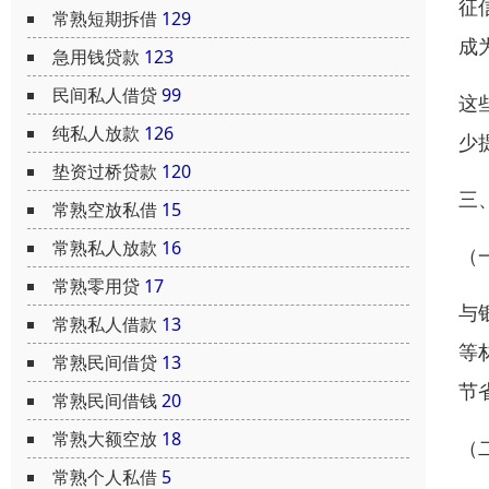
征
常熟短期拆借
129
成
急用钱贷款
123
民间私人借贷
99
这
纯私人放款
126
少
垫资过桥贷款
120
三
常熟空放私借
15
常熟私人放款
16
（
常熟零用贷
17
与
常熟私人借款
13
等
常熟民间借贷
13
节
常熟民间借钱
20
常熟大额空放
18
（
常熟个人私借
5