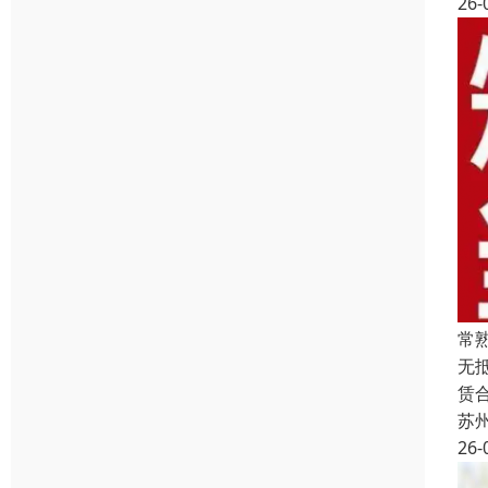
26-
常
无
赁
苏
26-