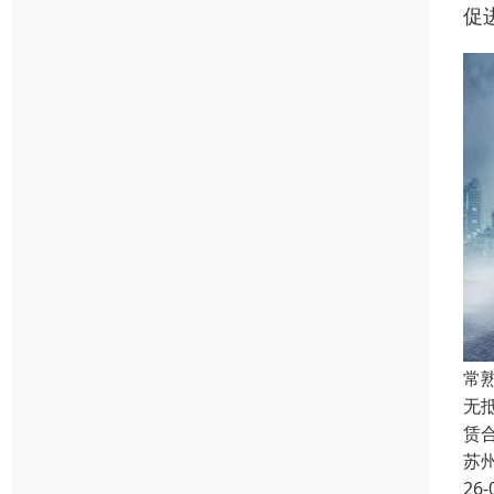
促
常
无
赁
苏
26-