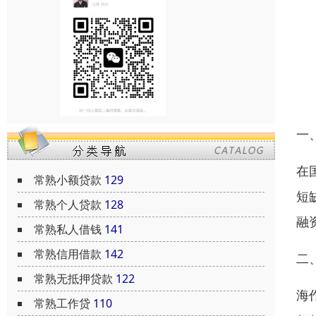
一
在
常熟小额贷款
129
短
常熟个人贷款
128
融
常熟私人借钱
141
常熟信用借款
142
二
常熟无抵押贷款
122
海
常熟工作贷
110