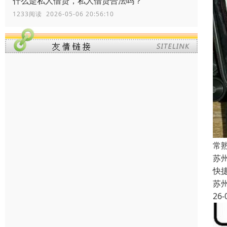
什么是私人借贷，私人借贷合法吗？
1233阅读 2026-05-06 20:56:10
常
苏
快
苏
26-