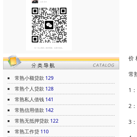
价
常
常熟小额贷款
129
常熟个人贷款
128
1
常熟私人借钱
141
2
常熟信用借款
142
常熟无抵押贷款
122
3
常熟工作贷
110