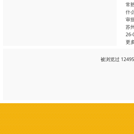
常
什
审
苏
26-
更
被浏览过 124