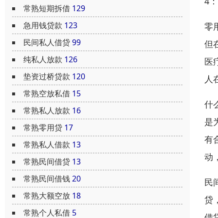
4
常熟短期拆借
129
急用钱贷款
123
零
民间私人借贷
99
但
纯私人放款
126
医
垫资过桥贷款
120
人
常熟空放私借
15
什
常熟私人放款
16
是
常熟零用贷
17
有
常熟私人借款
13
动
常熟民间借贷
13
常熟民间借钱
20
民
常熟大额空放
18
贷
常熟个人私借
5
借